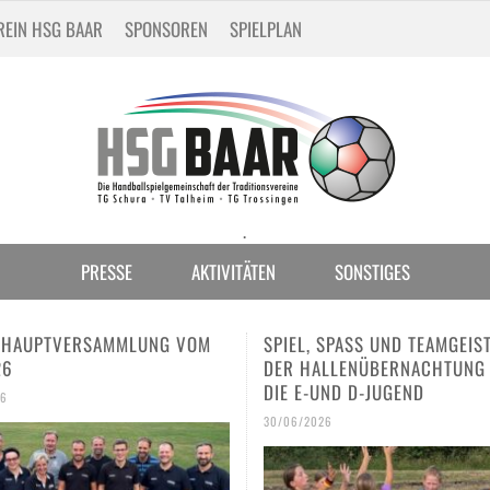
REIN HSG BAAR
SPONSOREN
SPIELPLAN
.
PRESSE
AKTIVITÄTEN
SONSTIGES
 SPASS UND TEAMGEIST BEI D
DREI HSG-TALENTE BEIM
LLENÜBERNACHTUNG FÜR D
INTERNATIONALEN JUGENDT
UND D-JUGEND
IN SCHAFFHAUSEN
026
30/06/2026