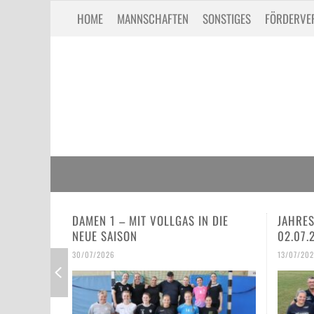
HOME
MANNSCHAFTEN
SONSTIGES
FÖRDERVE
N DIE
JAHRESHAUPTVERSAMMLUNG VOM
SPIEL,
02.07.26
ER HA
IE E-
13/07/2026
30/06/2