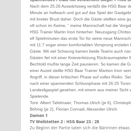
Nach dem 25:26 Auswärtssieg verläßt die HSG Baar de
Minute an hellwach und gut auf das Spiel der Gastgebe
mit breiter Brust daher. Doch die Gäste stellten eine g
oft schon im Keime, “ meine Mannschaft hat die Vorgab
HSG Trainer Martin Irion hinterher. Neuzugang Chrits
elf Spielminuten das erste Tor für seine neue Mannscha
mit 11:7 sogar einen komfortablen Vorsprung erzielen 
Gäste. Mit viel Schwung kamen beide Teams auch nach
Gästen fiel mit einer Knieverletzung Rückraumspieler
Bechtold mußte lange Zeit pausieren. So kamen die Ga
einer Auzeit stellte HSG Baar Trainer Martion Irion se
Angriff, in dieser kritischen Phase auf volles Risiko.
nach einer spannenden Schlussphase mit 26:25 Toren.
Landesligaspiel gesehen, mit einem aus meiner Sicht ve
Spielende.
Tore: Albert Tafelmaier, Thomas Ulrich (je 6), Christ
Böhnig (je 2), Florian Conradi, Alexander Ulrich.
Damen 1
TV Weilstetten 2 : HSG Baar 23 : 28
Zu Beginn der Partie taten sich die Bärinnen etwas 