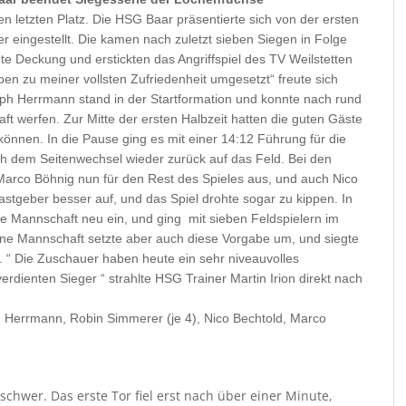
n letzten Platz.
Die HSG Baar präsentierte sich von der ersten
r eingestellt. Die kamen nach zuletzt sieben Siegen in Folge
ute Deckung und erstickten das Angriffspiel des TV Weilstetten
en zu meiner vollsten Zufriedenheit umgesetzt“ freute sich
oph Herrmann stand in der Startformation und konnte nach rund
ft werfen. Zur Mitte der ersten Halbzeit hatten die guten Gäste
können. In die Pause ging es mit einer 14:12 Führung für die
 dem Seitenwechsel wieder zurück auf das Feld. Bei den
 Marco Böhnig nun für den Rest des Spieles aus, und auch Nico
stgeber besser auf, und das Spiel drohte sogar zu kippen. In
ine Mannschaft neu ein, und ging mit sieben Feldspielern im
 Seine Mannschaft setzte aber auch diese Vorgabe um, und siegte
 “ Die Zuschauer haben heute ein sehr niveauvolles
rdienten Sieger “ strahlte HSG Trainer Martin Irion direkt nach
oph Herrmann, Robin Simmerer (je 4), Nico Bechtold, Marco
schwer. Das erste Tor fiel erst nach über einer Minute,