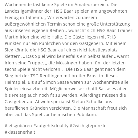
Wochenende fast keine Spiele im Amateurbereich. Die
Landesligamänner der HSG Baar spielen am ungewohnten
Freitag in Talheim. „ Wir erwarten zu diesem
außergewöhnlichen Termin schon eine große Unterstützung
aus unseren eigenen Reihen „ wünscht sich HSG Baar Trainer
Martin Irion eine volle Halle. Die Gäste liegen mit 7:13
Punkten nur ein Pünktchen vor den Gastgebern. Mit einem
Sieg könnte die HSG Baar auf einen Nichtabstiegsplatz
klettern. „ Das Spiel wird keinesfalls ein Selbstläufer „ warnt
Irion seine Truppe, „ die Mössinger haben fünf der letzten
sechs Spiele nicht verloren „. Die HSG Baar geht nach dem
Sieg bei der TSG Reutlingen mit breiter Brust in dieses
Heimspiel. Bis auf Simon Sasse waren zur Wochenmitte alle
Spieler einsatzbereit. Möglicherweise schafft Sasse es aber
bis Freitag auch noch fit zu werden. Allerdings müssen die
Gastgeber auf Abwehrspezialist Stefan Schullke aus
beruflichen Gründen verzichten. Die Mannschaft freut sich
aber auf das Spiel vor heimischen Publikum.
#letsgobären #aufgehtsduality #2wichigtepunkte
#klassenerhalt