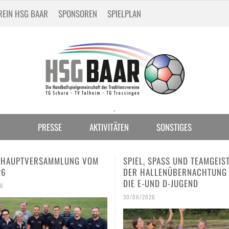
REIN HSG BAAR
SPONSOREN
SPIELPLAN
.
PRESSE
AKTIVITÄTEN
SONSTIGES
 SPASS UND TEAMGEIST BEI D
DREI HSG-TALENTE BEIM
LLENÜBERNACHTUNG FÜR D
INTERNATIONALEN JUGENDT
UND D-JUGEND
IN SCHAFFHAUSEN
026
30/06/2026