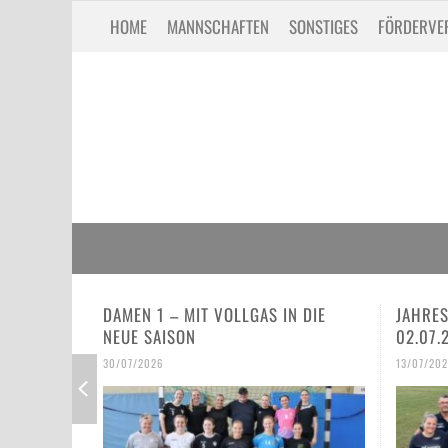
HOME
MANNSCHAFTEN
SONSTIGES
FÖRDERVE
IN DIE
JAHRESHAUPTVERSAMMLUNG VOM
SPIEL,
02.07.26
ER HA
IE E-
13/07/2026
30/06/2