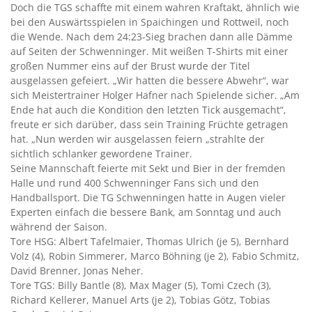
Doch die TGS schaffte mit einem wahren Kraftakt, ähnlich wie
bei den Auswärtsspielen in Spaichingen und Rottweil, noch
die Wende. Nach dem 24:23-Sieg brachen dann alle Dämme
auf Seiten der Schwenninger. Mit weißen T-Shirts mit einer
großen Nummer eins auf der Brust wurde der Titel
ausgelassen gefeiert. „Wir hatten die bessere Abwehr“, war
sich Meistertrainer Holger Hafner nach Spielende sicher. „Am
Ende hat auch die Kondition den letzten Tick ausgemacht“,
freute er sich darüber, dass sein Training Früchte getragen
hat. „Nun werden wir ausgelassen feiern „strahlte der
sichtlich schlanker gewordene Trainer.
Seine Mannschaft feierte mit Sekt und Bier in der fremden
Halle und rund 400 Schwenninger Fans sich und den
Handballsport. Die TG Schwenningen hatte in Augen vieler
Experten einfach die bessere Bank, am Sonntag und auch
während der Saison.
Tore HSG: Albert Tafelmaier, Thomas Ulrich (je 5), Bernhard
Volz (4), Robin Simmerer, Marco Böhning (je 2), Fabio Schmitz,
David Brenner, Jonas Neher.
Tore TGS: Billy Bantle (8), Max Mager (5), Tomi Czech (3),
Richard Kellerer, Manuel Arts (je 2), Tobias Götz, Tobias