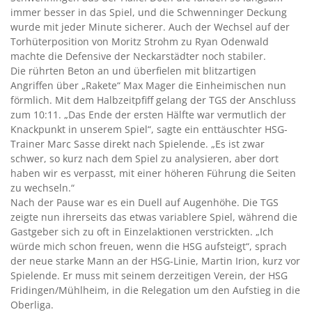
immer besser in das Spiel, und die Schwenninger Deckung
wurde mit jeder Minute sicherer. Auch der Wechsel auf der
Torhüterposition von Moritz Strohm zu Ryan Odenwald
machte die Defensive der Neckarstädter noch stabiler.
Die rührten Beton an und überfielen mit blitzartigen
Angriffen über „Rakete“ Max Mager die Einheimischen nun
förmlich. Mit dem Halbzeitpfiff gelang der TGS der Anschluss
zum 10:11. „Das Ende der ersten Hälfte war vermutlich der
Knackpunkt in unserem Spiel“, sagte ein enttäuschter HSG-
Trainer Marc Sasse direkt nach Spielende. „Es ist zwar
schwer, so kurz nach dem Spiel zu analysieren, aber dort
haben wir es verpasst, mit einer höheren Führung die Seiten
zu wechseln.“
Nach der Pause war es ein Duell auf Augenhöhe. Die TGS
zeigte nun ihrerseits das etwas variablere Spiel, während die
Gastgeber sich zu oft in Einzelaktionen verstrickten. „Ich
würde mich schon freuen, wenn die HSG aufsteigt“, sprach
der neue starke Mann an der HSG-Linie, Martin Irion, kurz vor
Spielende. Er muss mit seinem derzeitigen Verein, der HSG
Fridingen/Mühlheim, in die Relegation um den Aufstieg in die
Oberliga.