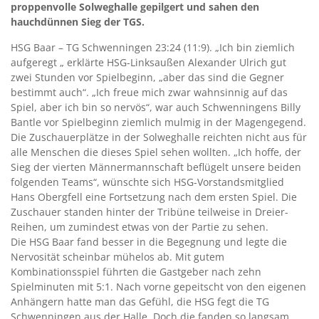
proppenvolle Solweghalle gepilgert und sahen den
hauchdünnen Sieg der TGS.
HSG Baar – TG Schwenningen 23:24 (11:9). „Ich bin ziemlich
aufgeregt „ erklärte HSG-Linksaußen Alexander Ulrich gut
zwei Stunden vor Spielbeginn, „aber das sind die Gegner
bestimmt auch“. „Ich freue mich zwar wahnsinnig auf das
Spiel, aber ich bin so nervös“, war auch Schwenningens Billy
Bantle vor Spielbeginn ziemlich mulmig in der Magengegend.
Die Zuschauerplätze in der Solweghalle reichten nicht aus für
alle Menschen die dieses Spiel sehen wollten. „Ich hoffe, der
Sieg der vierten Männermannschaft beflügelt unsere beiden
folgenden Teams“, wünschte sich HSG-Vorstandsmitglied
Hans Obergfell eine Fortsetzung nach dem ersten Spiel. Die
Zuschauer standen hinter der Tribüne teilweise in Dreier-
Reihen, um zumindest etwas von der Partie zu sehen.
Die HSG Baar fand besser in die Begegnung und legte die
Nervosität scheinbar mühelos ab. Mit gutem
Kombinationsspiel führten die Gastgeber nach zehn
Spielminuten mit 5:1. Nach vorne gepeitscht von den eigenen
Anhängern hatte man das Gefühl, die HSG fegt die TG
Schwenningen aus der Halle. Doch die fanden so langsam