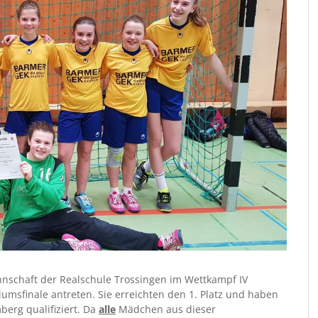
schaft der Realschule Trossingen im Wettkampf IV
umsfinale antreten. Sie erreichten den 1. Platz und haben
berg qualifiziert. Da
alle
Mädchen aus dieser