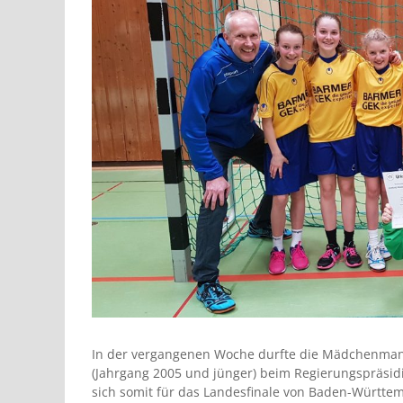
In der vergangenen Woche durfte die Mädchenmann
(Jahrgang 2005 und jünger) beim Regierungspräsidi
sich somit für das Landesfinale von Baden-Württem