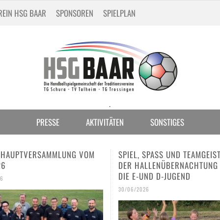
REIN HSG BAAR
SPONSOREN
SPIELPLAN
.
PRESSE
AKTIVITÄTEN
SONSTIGES
L, SPASS UND TEAMGEIST BEI D
DREI HSG-TALENTE BEIM
HALLENÜBERNACHTUNG FÜR D
INTERNATIONALEN JUGEND
-UND D-JUGEND
IN SCHAFFHAUSEN
/2026
30/06/2026