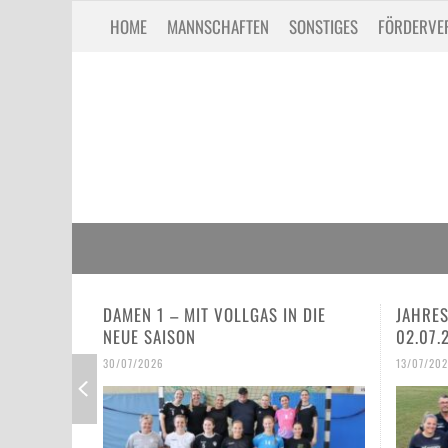
HOME
MANNSCHAFTEN
SONSTIGES
FÖRDERVE
 IN DIE
JAHRESHAUPTVERSAMMLUNG VOM
SPIE
02.07.26
ER 
IE E
13/07/2026
30/06