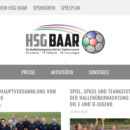
REIN HSG BAAR
SPONSOREN
SPIELPLAN
.
PRESSE
AKTIVITÄTEN
SONSTIGES
 SPASS UND TEAMGEIST BEI D
DREI HSG-TALENTE BEIM
LLENÜBERNACHTUNG FÜR D
INTERNATIONALEN JUGENDTU
ND D-JUGEND
IN SCHAFFHAUSEN
026
30/06/2026