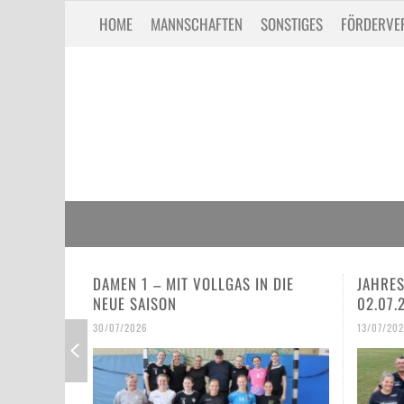
HOME
MANNSCHAFTEN
SONSTIGES
FÖRDERVE
N DIE
JAHRESHAUPTVERSAMMLUNG VOM
SPIEL,
02.07.26
ER HA
IE E-U
13/07/2026
30/06/2