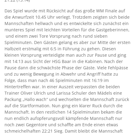
Das Spiel wurde mit Rücksicht auf das große WM Finale auf
die Anwurfzeit 10.45 Uhr verlegt. Trotzdem zeigten sich beide
Mannschaften hellwach und es entwickelte sich zunächst ein
munteres Spiel mit leichten Vorteilen für die Gastgeberinnen,
und einem zwei Tore Vorsprung nach rund sieben
Spielminuten. Den Gästen gelang es aber zur Mitte der ersten
Halbzeit erstmalig mit 6:5 in Führung zu gehen. Diesen
kleinen Vorsprung verteidigte man auch zur Pause und ging
mit 14:13 aus Sicht der HSG Baar in die Kabinen. Nach der
Pause dann die schwächste Phase der Gäste. Viele Fehlpässe
und zu wenig Bewegung in Abwehr und Angriff hatte zu
Folge, dass man nach 46 Spielminuten mit 16:19 im
Hintertreffen war. In einer Auszeit verpassten die beiden
Trainer Oliver Ulrich und Larissa Schuler den Mädels eine
Packung „Hallo wach“ und wechselten die Mannschaft zurück
auf die Startformation. Nun ging ein klarer Ruck durch die
Mannschaft. In den restlichen 14 Spielminuten bekam die
nun endlich aufopferungsvoll kämpfende Mannschaft nur
noch zwei Gegentore und schaffte am Ende einen etwas
schmeichelhaften 22:21 Sieg. Damit bleibt die Mannschaft