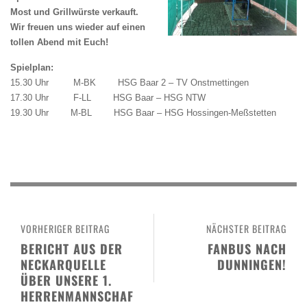
Most und Grillwürste verkauft.
Wir freuen uns wieder auf einen
tollen Abend mit Euch!
Spielplan:
15.30 Uhr M-BK HSG Baar 2 – TV Onstmettingen
17.30 Uhr F-LL HSG Baar – HSG NTW
19.30 Uhr M-BL HSG Baar – HSG Hossingen-Meßstetten
VORHERIGER BEITRAG
NÄCHSTER BEITRAG
BERICHT AUS DER
FANBUS NACH
NECKARQUELLE
DUNNINGEN!
ÜBER UNSERE 1.
HERRENMANNSCHAF