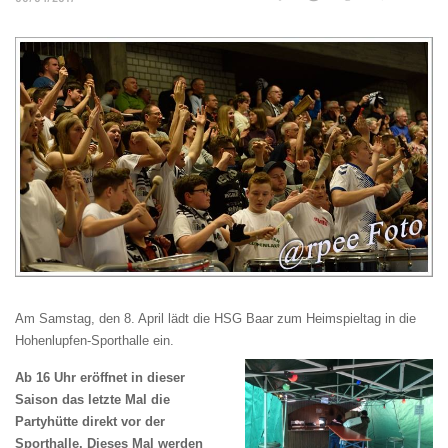
Am Samstag, den 8. April lädt die HSG Baar zum Heimspieltag in die
Hohenlupfen-Spo
rthalle ein.
Ab 16 Uhr eröffnet in dieser
Saison das letzte Mal die
Partyhütte direkt vor der
Sp
orthalle. Dieses Mal werden