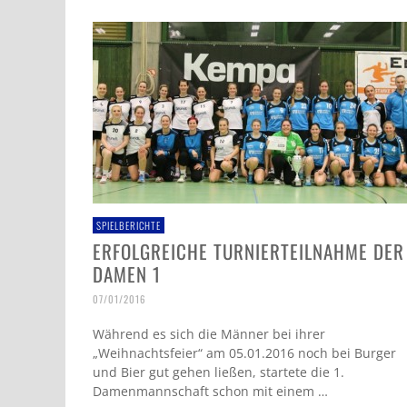
JAHRESHAUPTVERSAMMLUNG VOM 02.07.26
DAMEN 1 – MIT VOLLGAS IN DIE NEUE SAISON
DAMEN 1 – MIT VOLLGAS IN DIE NEUE SAISON
13/07/2026
30/07/2026
30/07/2026
SPIELBERICHTE
ERFOLGREICHE TURNIERTEILNAHME DER
DAMEN 1
07/01/2016
Während es sich die Männer bei ihrer
„Weihnachtsfeier“ am 05.01.2016 noch bei Burger
und Bier gut gehen ließen, startete die 1.
Damenmannschaft schon mit einem …