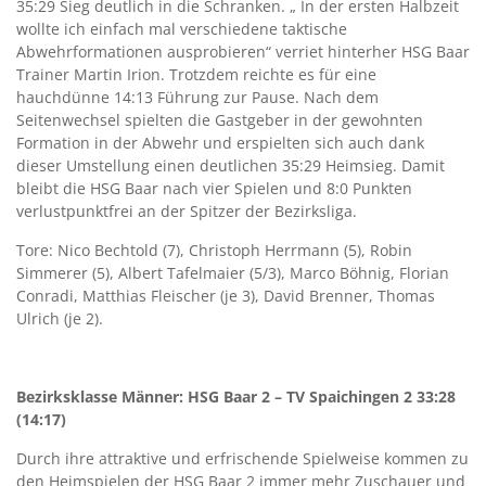
35:29 Sieg deutlich in die Schranken. „ In der ersten Halbzeit
wollte ich einfach mal verschiedene taktische
Abwehrformationen ausprobieren“ verriet hinterher HSG Baar
Trainer Martin Irion. Trotzdem reichte es für eine
hauchdünne 14:13 Führung zur Pause. Nach dem
Seitenwechsel spielten die Gastgeber in der gewohnten
Formation in der Abwehr und erspielten sich auch dank
dieser Umstellung einen deutlichen 35:29 Heimsieg. Damit
bleibt die HSG Baar nach vier Spielen und 8:0 Punkten
verlustpunktfrei an der Spitzer der Bezirksliga.
Tore: Nico Bechtold (7), Christoph Herrmann (5), Robin
Simmerer (5), Albert Tafelmaier (5/3), Marco Böhnig, Florian
Conradi, Matthias Fleischer (je 3), David Brenner, Thomas
Ulrich (je 2).
Bezirksklasse Männer: HSG Baar 2 – TV Spaichingen 2 33:28
(14:17)
Durch ihre attraktive und erfrischende Spielweise kommen zu
den Heimspielen der HSG Baar 2 immer mehr Zuschauer und